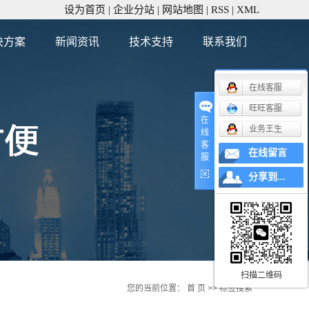
设为首页
|
企业分站
|
网站地图
|
RSS
|
XML
决方案
新闻资讯
技术支持
联系我们
公司新闻
在线客服
行业新闻
旺旺客服
技术知识
在
业务王生
线
客
在线留言
服
分享到...
扫描二维码
您的当前位置：
首 页
>> 标签搜索