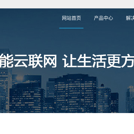
网站首页
产品中心
解
4G 外贸接线款
4G 外贸无线款
4G 外贸宠物牛羊款
4G外贸OBD款
PCBA方案定制
GPS/北斗定位模组
4G 行车记录仪
4G 外贸超长待机款
卫星通讯/纯北斗定位
4G农机/船舶款