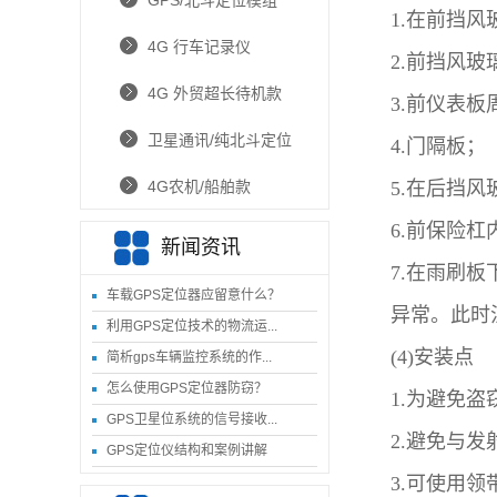
GPS/北斗定位模组
1.在前挡
4G 行车记录仪
2.前挡风
4G 外贸超长待机款
3.前仪表
卫星通讯/纯北斗定位
4.门隔板；
4G农机/船舶款
5.在后挡
6.前保险
新闻资讯
7.在雨刷
车载GPS定位器应留意什么？
异常。此时
利用GPS定位技术的物流运...
(4)安装点
简析gps车辆监控系统的作...
怎么使用GPS定位器防窃？
1.为避免
GPS卫星位系统的信号接收...
2.避免与
GPS定位仪结构和案例讲解
3.可使用