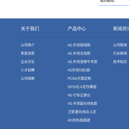
相关新闻：
关于我们
产品中心
新闻资
公司简介
4G 外贸接线款
公司新闻
荣誉资质
4G 外贸无线款
行业新闻
企业文化
4G 外贸宠物牛羊款
技术知识
人才招聘
4G外贸OBD款
公司相册
PCBA方案定制
GPS/北斗定位模组
4G 行车记录仪
4G 外贸超长待机款
卫星通讯/纯北斗定
位
4G农机/船舶款