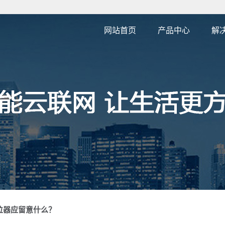
网站首页
产品中心
解
4G 外贸接线款
4G 外贸无线款
4G 外贸宠物牛羊款
4G外贸OBD款
PCBA方案定制
GPS/北斗定位模组
4G 行车记录仪
4G 外贸超长待机款
卫星通讯/纯北斗定位
4G农机/船舶款
位器应留意什么？