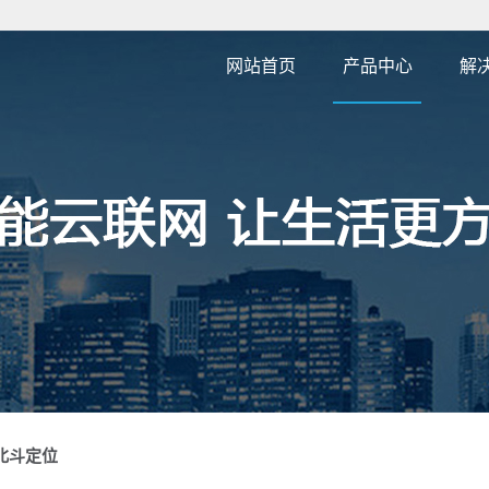
网站首页
产品中心
解
4G 外贸接线款
4G 外贸无线款
4G 外贸宠物牛羊款
4G外贸OBD款
PCBA方案定制
GPS/北斗定位模组
4G 行车记录仪
4G 外贸超长待机款
卫星通讯/纯北斗定位
4G农机/船舶款
北斗定位