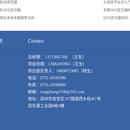
器的应用范围
从风控平台切入
车GPS定位器
车载GPS定位器
系统在未来发展趋势分析
GPS定位器百科
讯
Contact
总经理： 13713667506 （王生）
项目经理：13682493965（王生）
供应链负责人：18898723885（杨生）
电话：0755-29181990
传真：0755-29106689
邮箱：wangzheng5198@163.com
地址：深圳市宝安区107国道西乡段467号
润东晟工业园8栋4楼