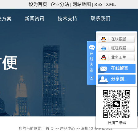
设为首页
|
企业分站
|
网站地图
|
RSS
|
XML
决方案
新闻资讯
技术支持
联系我们
公司新闻
在线客服
行业新闻
旺旺客服
技术知识
在
业务王生
线
客
在线留言
服
分享到...
扫描二维码
您的当前位置：
首 页
>>
产品中心
>>
深圳4G 外贸接线款