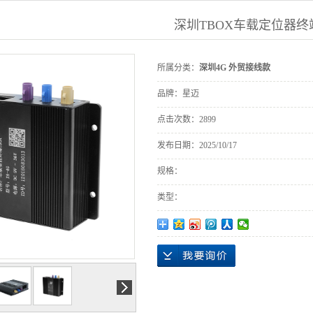
深圳TBOX车载定位器终
所属分类：
深圳4G 外贸接线款
品牌：
星迈
点击次数：
2899
发布日期：
2025/10/17
规格：
类型：