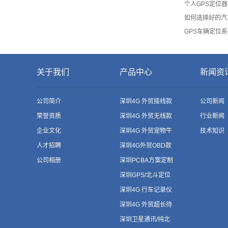
个人GPS定位
如何选择好的汽
GPS车辆定位
关于我们
产品中心
新闻资
公司简介
深圳4G 外贸接线款
公司新闻
荣誉资质
深圳4G 外贸无线款
行业新闻
企业文化
深圳4G 外贸宠物牛
技术知识
人才招聘
羊款
深圳4G外贸OBD款
公司相册
深圳PCBA方案定制
深圳GPS/北斗定位
模组
深圳4G 行车记录仪
深圳4G 外贸超长待
机款
深圳卫星通讯/纯北