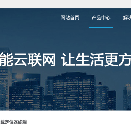
网站首页
产品中心
解
深圳4G 外贸接线款
深圳4G 外贸无线款
深圳4G 外贸宠物牛羊
深圳4G外贸OBD款
款
深圳PCBA方案定制
深圳GPS/北斗定位模
深圳4G 行车记录仪
组
深圳4G 外贸超长待机
深圳卫星通讯/纯北斗
款
深圳4G农机/船舶款
定位
车载定位器终端